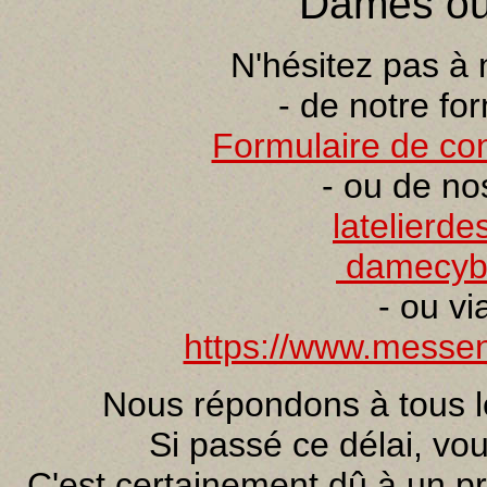
Dames ou 
N'hésitez pas à 
- de notre fo
Formulaire de con
- ou de no
latelierd
damecyb
- ou v
https://www.messeng
Nous répondons à tous l
Si passé ce délai, vo
C'est certainement dû à un p