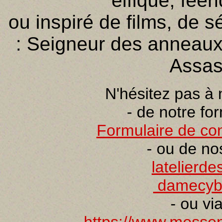
elfique, féer
ou inspiré de films, de s
: Seigneur des anneaux,
Assas
N'hésitez pas à 
- de notre fo
Formulaire de con
- ou de no
latelierd
damecyb
- ou vi