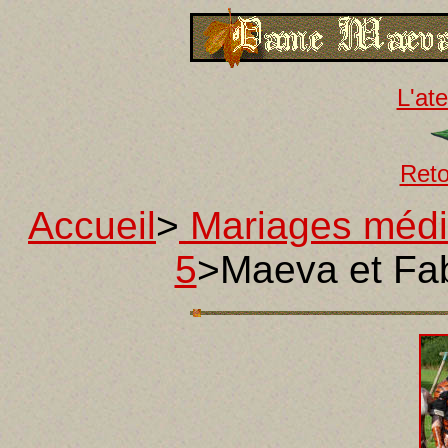
L'ate
Reto
Accueil
>
Mariages méd
5
>Maeva et Fab