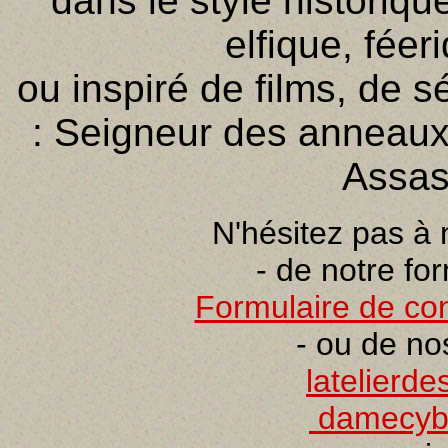
dans le style historiqu
elfique, féer
ou inspiré de films, de s
: Seigneur des anneaux,
Assas
N'hésitez pas à 
- de notre fo
Formulaire de con
- ou de no
latelierd
damecyb