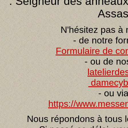
: Seigneur des anneaux,
Assas
N'hésitez pas à 
- de notre fo
Formulaire de con
- ou de no
latelierd
damecyb
- ou vi
https://www.messeng
Nous répondons à tous l